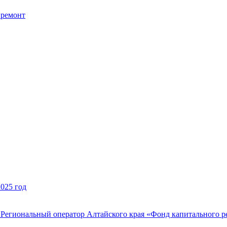
премонт
2025 год
Региональный оператор Алтайского края «Фонд капитального р