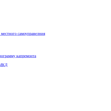
и местного самоуправелния
рограмму капремонта
 МКД