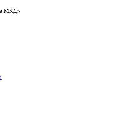
та МКД»
й