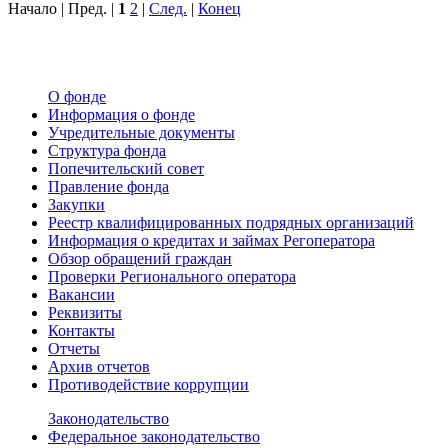
Начало | Пред. |
1
2
|
След.
|
Конец
О фонде
Информация о фонде
Учредительные документы
Структура фонда
Попечительский совет
Правление фонда
Закупки
Реестр квалифицированных подрядных организаций
Информация о кредитах и займах Регоператора
Обзор обращений граждан
Проверки Регионального оператора
Вакансии
Реквизиты
Контакты
Отчеты
Архив отчетов
Противодействие коррупции
Законодательство
Федеральное законодательство