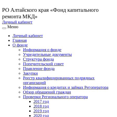
РО Алтайского края
«Фонд капитального
ремонта МКД»
Личный кабинет
Меню
Личный кабинет
Главная
О фонде
Информация о фонде
Учредительные документы
Структура фонда
Попечительский совет
Правление фонда
Закупки
Реестр квалифицированных подрядных
организаций
Информация о кредитах и займах Регоператора
Обзор обращений граждан
Проверки Регионального оператора
2017 год
2018 год
2019 год
2020 год