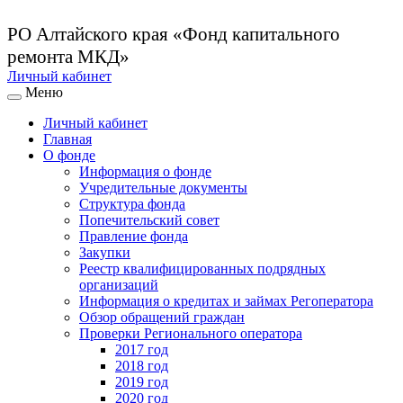
РО Алтайского края
«Фонд капитального
ремонта МКД»
Личный кабинет
Меню
Личный кабинет
Главная
О фонде
Информация о фонде
Учредительные документы
Структура фонда
Попечительский совет
Правление фонда
Закупки
Реестр квалифицированных подрядных
организаций
Информация о кредитах и займах Регоператора
Обзор обращений граждан
Проверки Регионального оператора
2017 год
2018 год
2019 год
2020 год