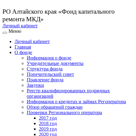
РО Алтайского края
«Фонд капитального
ремонта МКД»
Личный кабинет
Меню
Личный кабинет
Главная
О фонде
Информация о фонде
Учредительные документы
Структура фонда
Попечительский совет
Правление фонда
Закупки
Реестр квалифицированных подрядных
организаций
Информация о кредитах и займах Регоператора
Обзор обращений граждан
Проверки Регионального оператора
2017 год
2018 год
2019 год
2020 год