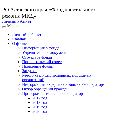
РО Алтайского края
«Фонд капитального
ремонта МКД»
Личный кабинет
Меню
Личный кабинет
Главная
О фонде
Информация о фонде
Учредительные документы
Структура фонда
Попечительский совет
Правление фонда
Закупки
Реестр квалифицированных подрядных
организаций
Информация о кредитах и займах Регоператора
Обзор обращений граждан
Проверки Регионального оператора
2017 год
2018 год
2019 год
2020 год