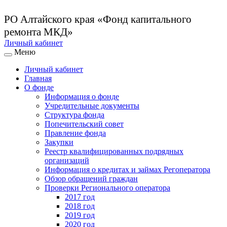
РО Алтайского края
«Фонд капитального
ремонта МКД»
Личный кабинет
Меню
Личный кабинет
Главная
О фонде
Информация о фонде
Учредительные документы
Структура фонда
Попечительский совет
Правление фонда
Закупки
Реестр квалифицированных подрядных
организаций
Информация о кредитах и займах Регоператора
Обзор обращений граждан
Проверки Регионального оператора
2017 год
2018 год
2019 год
2020 год